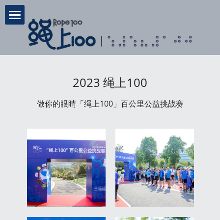
首页
活动信息
2023 绳上100
赛事信息
绳上100
做你的眼睛「绳上100」百公里公益挑战赛
蓝睛灵大使
活动流程
赛事报名
赛事新闻
充分准备
照片影像
筹款公告
常见问题
关于我们